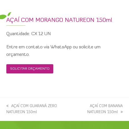
AÇAÍ COM MORANGO NATUREON 150ml
Quantidade: CX 12 UN
Entre em contato via WhatsApp ou solicite um
orçamento.
SOLICITAR ORÇAMENTO
previous
AÇAÍ COM GUARANÁ ZERO
next
AÇAÍ COM BANANA
NATUREON 150ml
post:
NATUREON 150ml
post: