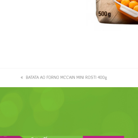
previous
BATATA AO FORNO MCCAIN MINI ROSTI 400g
post: