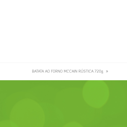
next
BATATA AO FORNO MCCAIN RÚSTICA 720g
post: