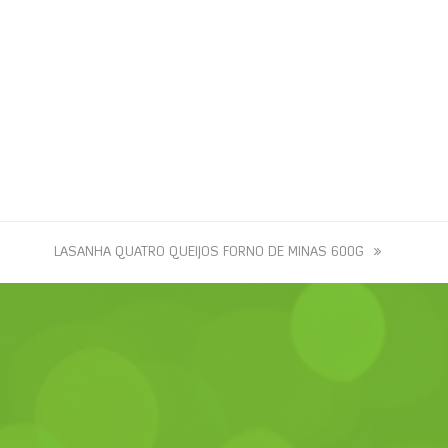
next
LASANHA QUATRO QUEIJOS FORNO DE MINAS 600G
post: