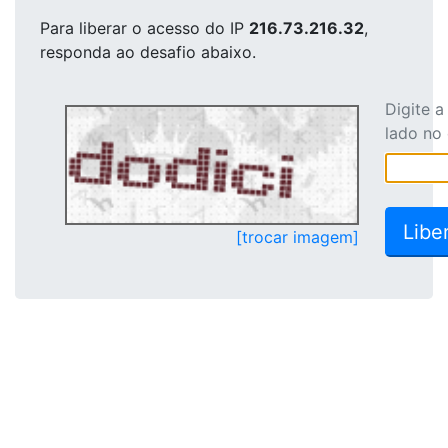
Para liberar o acesso
do IP
216.73.216.32
,
responda ao desafio abaixo.
Digite 
lado no
[trocar imagem]