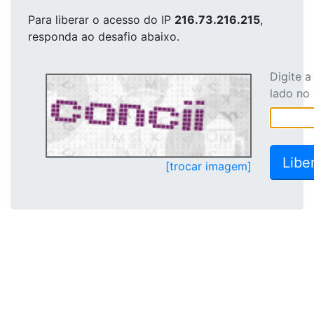
Para liberar o acesso
do IP
216.73.216.215
,
responda ao desafio abaixo.
Digite 
lado no
[trocar imagem]