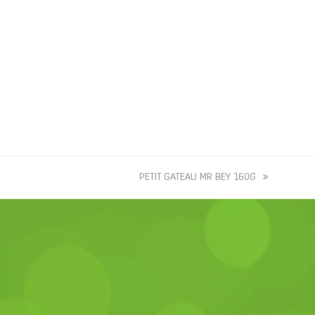
next
PETIT GATEAU MR BEY 160G
post: