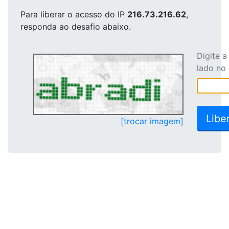
Para liberar o acesso
do IP
216.73.216.62
,
responda ao desafio abaixo.
Digite 
lado no
[trocar imagem]