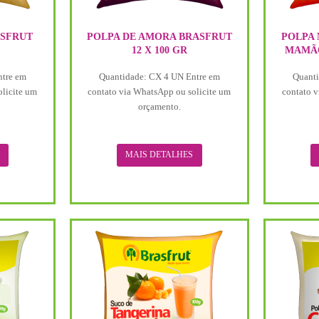
ASFRUT
POLPA DE AMORA BRASFRUT
POLPA 
12 X 100 GR
MAMÃO
ntre em
Quantidade: CX 4 UN Entre em
Quanti
olicite um
contato via WhatsApp ou solicite um
contato v
orçamento.
MAIS DETALHES