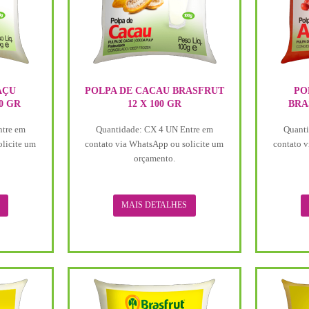
AÇU
POLPA DE CACAU BRASFRUT
PO
0 GR
12 X 100 GR
BRA
ntre em
Quantidade: CX 4 UN Entre em
Quanti
olicite um
contato via WhatsApp ou solicite um
contato v
orçamento.
MAIS DETALHES