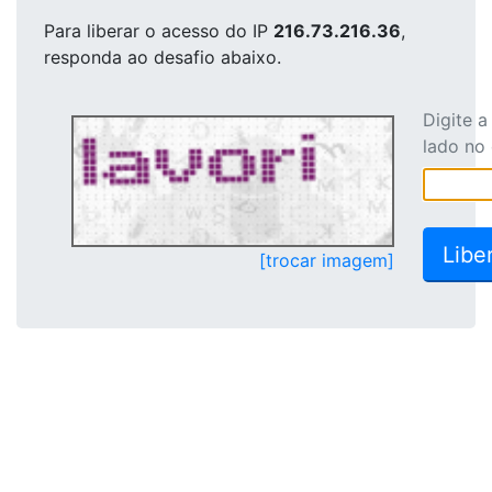
Para liberar o acesso
do IP
216.73.216.36
,
responda ao desafio abaixo.
Digite 
lado no
[trocar imagem]