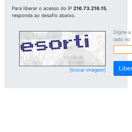
Para liberar o acesso
do IP
216.73.216.15
,
responda ao desafio abaixo.
Digite 
lado no
[trocar imagem]