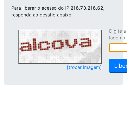
Para liberar o acesso
do IP
216.73.216.62
,
responda ao desafio abaixo.
Digite 
lado no
[trocar imagem]