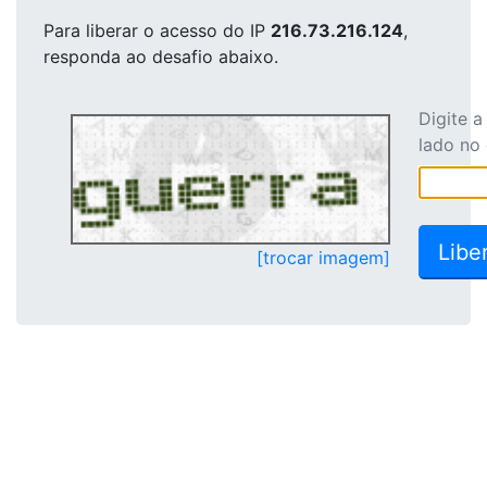
Para liberar o acesso
do IP
216.73.216.124
,
responda ao desafio abaixo.
Digite 
lado no
[trocar imagem]