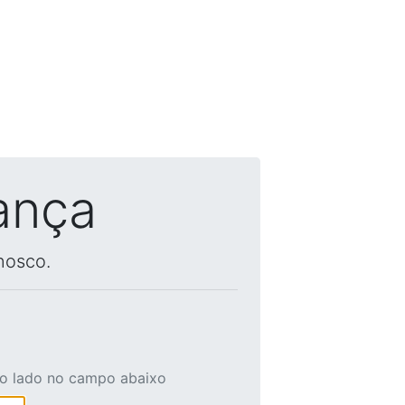
ança
nosco.
ao lado no campo abaixo