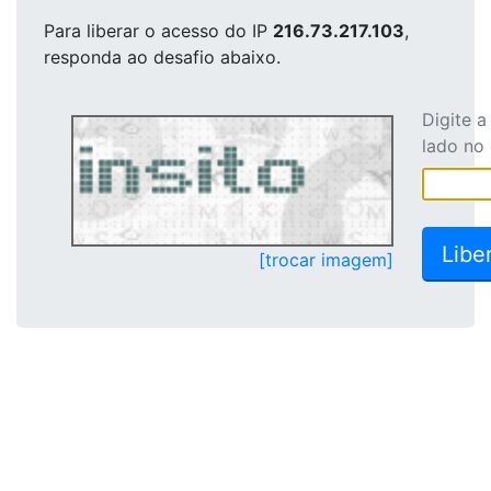
Para liberar o acesso
do IP
216.73.217.103
,
responda ao desafio abaixo.
Digite 
lado no
[trocar imagem]