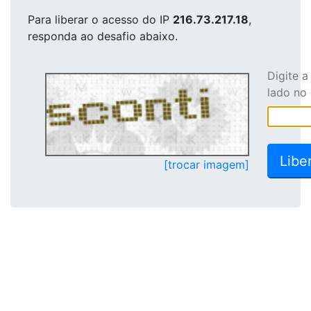
Para liberar o acesso
do IP
216.73.217.18
,
responda ao desafio abaixo.
Digite 
lado no
[trocar imagem]