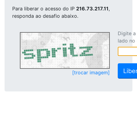
Para liberar o acesso
do IP
216.73.217.11
,
responda ao desafio abaixo.
Digite 
lado no
[trocar imagem]