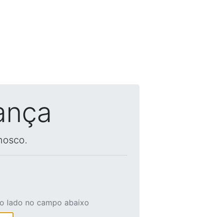
ança
nosco.
ao lado no campo abaixo