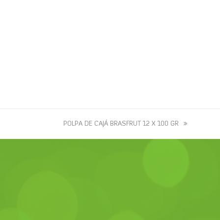
next
POLPA DE CAJÁ BRASFRUT 12 X 100 GR
post: