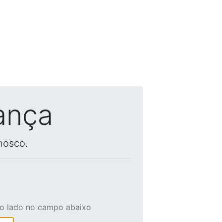
ança
nosco.
ao lado no campo abaixo