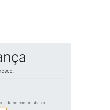
ança
nosco.
ao lado no campo abaixo