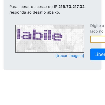
Para liberar o acesso
do IP
216.73.217.32
,
responda ao desafio abaixo.
Digite 
lado no
[trocar imagem]