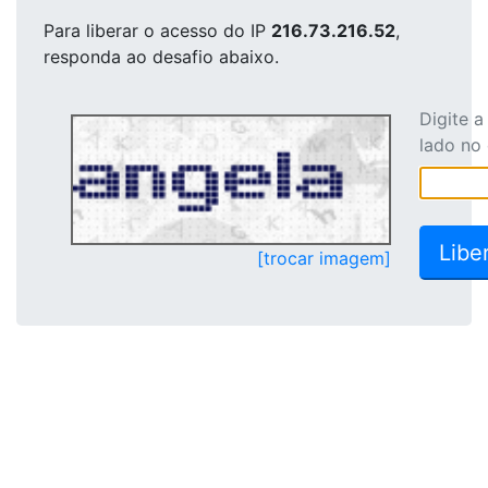
Para liberar o acesso
do IP
216.73.216.52
,
responda ao desafio abaixo.
Digite 
lado no
[trocar imagem]