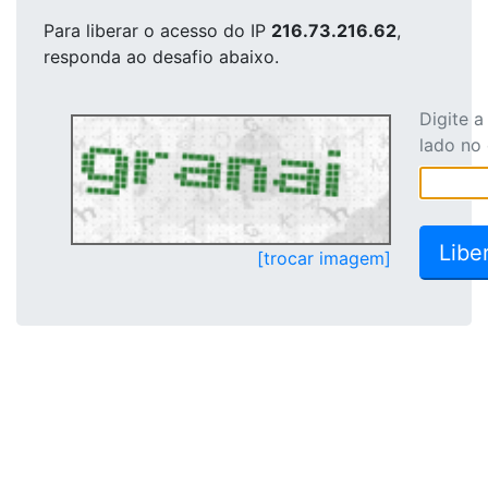
Para liberar o acesso
do IP
216.73.216.62
,
responda ao desafio abaixo.
Digite 
lado no
[trocar imagem]