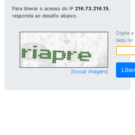
Para liberar o acesso
do IP
216.73.216.15
,
responda ao desafio abaixo.
Digite 
lado no
[trocar imagem]