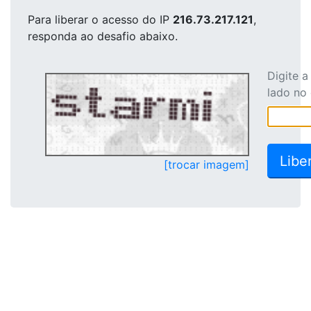
Para liberar o acesso
do IP
216.73.217.121
,
responda ao desafio abaixo.
Digite 
lado no
[trocar imagem]