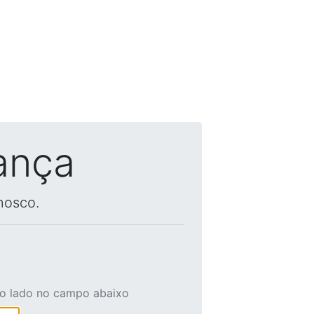
ança
nosco.
ao lado no campo abaixo