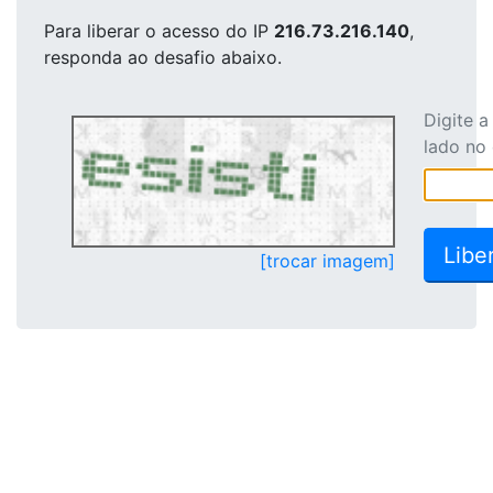
Para liberar o acesso
do IP
216.73.216.140
,
responda ao desafio abaixo.
Digite 
lado no
[trocar imagem]