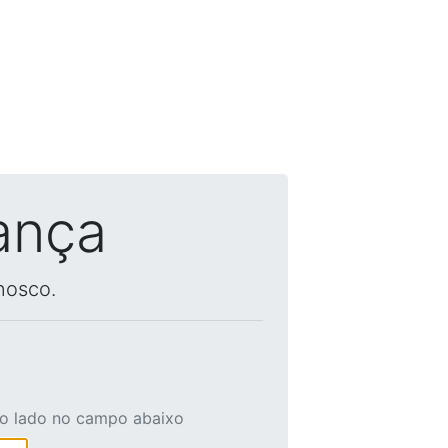
ança
nosco.
ao lado no campo abaixo