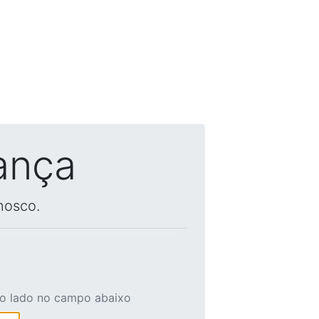
ança
nosco.
ao lado no campo abaixo