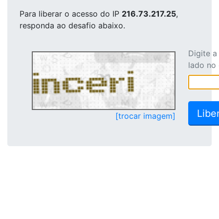
Para liberar o acesso
do IP
216.73.217.25
,
responda ao desafio abaixo.
Digite 
lado no
[trocar imagem]