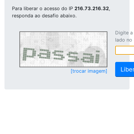
Para liberar o acesso
do IP
216.73.216.32
,
responda ao desafio abaixo.
Digite 
lado no
[trocar imagem]