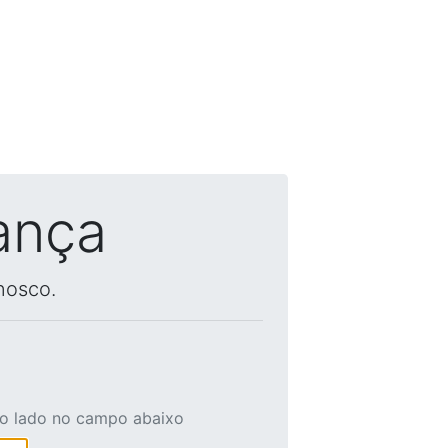
ança
nosco.
ao lado no campo abaixo