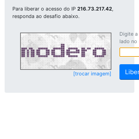
Para liberar o acesso
do IP
216.73.217.42
,
responda ao desafio abaixo.
Digite 
lado no
[trocar imagem]