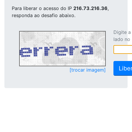
Para liberar o acesso
do IP
216.73.216.36
,
responda ao desafio abaixo.
Digite 
lado no
[trocar imagem]