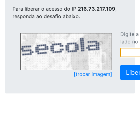
Para liberar o acesso
do IP
216.73.217.109
,
responda ao desafio abaixo.
Digite 
lado no
[trocar imagem]