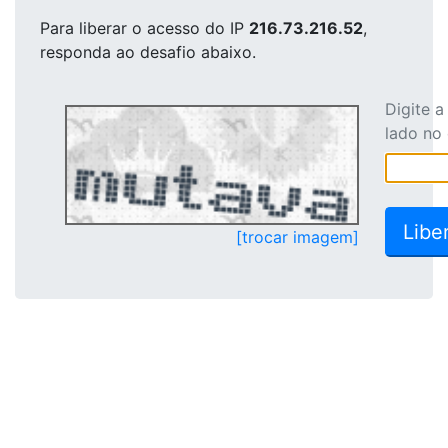
Para liberar o acesso
do IP
216.73.216.52
,
responda ao desafio abaixo.
Digite 
lado no
[trocar imagem]