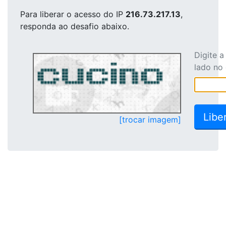
Para liberar o acesso
do IP
216.73.217.13
,
responda ao desafio abaixo.
Digite 
lado no
[trocar imagem]