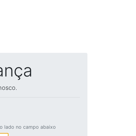
ança
nosco.
ao lado no campo abaixo