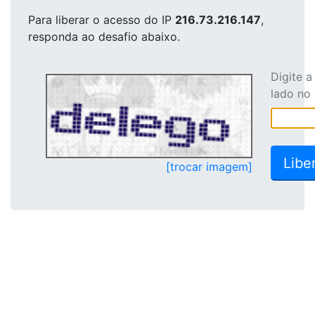
Para liberar o acesso
do IP
216.73.216.147
,
responda ao desafio abaixo.
Digite 
lado no
[trocar imagem]