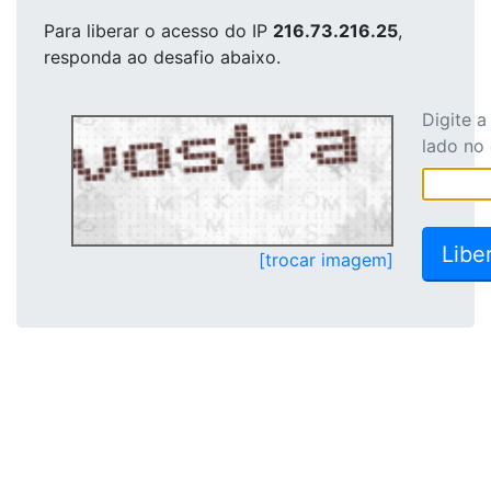
Para liberar o acesso
do IP
216.73.216.25
,
responda ao desafio abaixo.
Digite 
lado no
[trocar imagem]