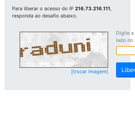
Para liberar o acesso
do IP
216.73.216.111
,
responda ao desafio abaixo.
Digite 
lado no
[trocar imagem]