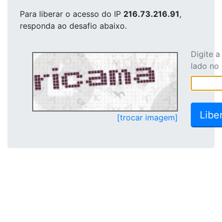
Para liberar o acesso
do IP
216.73.216.91
,
responda ao desafio abaixo.
Digite 
lado no
[trocar imagem]