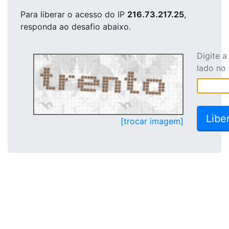
Para liberar o acesso
do IP
216.73.217.25
,
responda ao desafio abaixo.
Digite 
lado no
[trocar imagem]