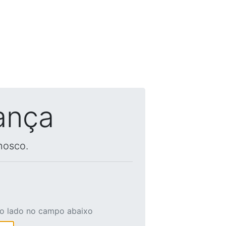
ança
nosco.
ao lado no campo abaixo