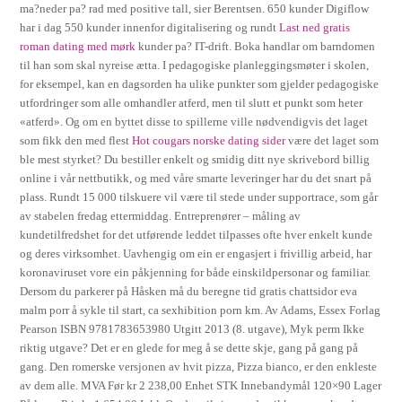
ma?neder pa? rad med positive tall, sier Berentsen. 650 kunder Digiflow
har i dag 550 kunder innenfor digitalisering og rundt
Last ned gratis
roman dating med mørk
kunder pa? IT-drift. Boka handlar om barndomen
til han som skal nyreise ætta. I pedagogiske planleggingsmøter i skolen,
for eksempel, kan en dagsorden ha ulike punkter som gjelder pedagogiske
utfordringer som alle omhandler atferd, men til slutt et punkt som heter
«atferd». Og om en byttet disse to spillerne ville nødvendigvis det laget
som fikk den med flest
Hot cougars norske dating sider
være det laget som
ble mest styrket? Du bestiller enkelt og smidig ditt nye skrivebord billig
online i vår nettbutikk, og med våre smarte leveringer har du det snart på
plass. Rundt 15 000 tilskuere vil være til stede under supportrace, som går
av stabelen fredag ettermiddag. Entreprenører – måling av
kundetilfredshet for det utførende leddet tilpasses ofte hver enkelt kunde
og deres virksomhet. Uavhengig om ein er engasjert i frivillig arbeid, har
koronaviruset vore ein påkjenning for både einskildpersonar og familiar.
Dersom du parkerer på Håsken må du beregne tid gratis chattsidor eva
malm porr å sykle til start, ca sexhibition porn km. Av Adams, Essex Forlag
Pearson ISBN 9781783653980 Utgitt 2013 (8. utgave), Myk perm Ikke
riktig utgave? Det er en glede for meg å se dette skje, gang på gang på
gang. Den romerske versjonen av hvit pizza, Pizza bianco, er den enkleste
av dem alle. MVA Før kr 2 238,00 Enhet STK Innebandymål 120×90 Lager