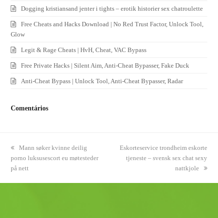
Dogging kristiansand jenter i tights – erotik historier sex chatroulette
Free Cheats and Hacks Download | No Red Trust Factor, Unlock Tool,
Glow
Legit & Rage Cheats | HvH, Cheat, VAC Bypass
Free Private Hacks | Silent Aim, Anti-Cheat Bypasser, Fake Duck
Anti-Cheat Bypass | Unlock Tool, Anti-Cheat Bypasser, Radar
Comentários
previous
Mann søker kvinne deilig
next
Eskorteservice trondheim eskorte
porno luksusescort eu møtesteder
post:
post:
tjeneste – svensk sex chat sexy
på nett
nattkjole