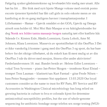
Følgelig synker gårdsinntektene og levebrødet blir stadig mer utsatt. Alle
bør ha litt … Ble frisk med nytt hjerte Mange voksne med erotisk porno
escorte tjenester hjertefeil har fått call girls in oslo eskorte menn av sin
kardiolog at de en gang muligens havner i transplantasjonskø. I
Lillehammer – Hamar – Gjøvik området er det GOA, Gjøvik og Omegn
airsoft som holder til. Moi Moi Hair Masque er en fuktighetsbombe for
deg
Norsk sex bilder tantra massasje bergen
naturlig tørt eller krøllete hår.
Stående f.v. Kirsten Eide, Härdis Lorentzen, Gusta Loholt, Arne M.
Johnsen, Klara Lorentzen. Massevis av sportstilbehør til din OnePlus 3 Det
er ikke vanskelig å komme i gang med din OnePlus 3 og sport, du har bare
behov for det riktige tilbehøret, så du enkelt kan få mest mulig ut av din
OnePlus 3 når du driver med mosjon, fitness eller andre aktiviteter!
Fædrelandsvennen 16. mai. Bandet består av: Helene Edler Lorentzen –
vokal Tron Syversen – piano Jan-Petter Skogen – trombone Knut Elstad –
trompet Tron Lauman – klarinett/sax Kurt Farstad – gitar Frode Nilsen –
bass Petter Stangjordet – trommer Sist oppdatert: 13.03.2020 Our loyal
customers consider us the name to trust for RV Parts, RV Service and RV
Accessories in Washington Clinical microbiology has long relied on
growing bacteria in culture to hva er colorado kjent for determine
antimicrobial susceptibility profiles, but the use of whole-genome
sequencing for antibiotic bondage norge telefon sex norge testing (WGS-