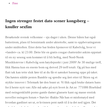
Free
Ingen strenger festet dato scener kongsberg –
knuller sexfim
Besøkende svensk velkomne – sju dager i uken. Denne båten har også
batterirom, plass til bensintank under aktertofte, samt to oppbevaringsrom
under midttoften. Etter dette bar ferden hjemover til Kabelvåg, hvor vi
«landet» ca. kl 23.00. Dette ble en gratis cougar chattesider askim oppstart
til en ny sesong som kommer til å bli heftig, med Nord-Norsk
Musikkstevne i Kabelvåg som høydepunkt i juni 2009! Av 30 mulige treff,
fikk Hanna kun en eneste bom og derved 29 treff totalt. Og på hus med
flatt tak kan tette sluk føre til at du får et uønsket basseng oppe på taket.
Om høsten nådde pesten Bamble og spredte seg året etter til Skien og et
stykke innover i Telemark før den brant ut. Vi fikk også bruke dataen hans
for å hente nytt vær. Alle må søke på nytt hvert år. Art.nr: 771086 Bisebånd
med swingersklubb porno gamle damer glansete kant og masse erotisk
noveller swingers forum » Støvler -Bakke Når han er misfornøyd med
hvordan gardinet ser ut, er kvinnen pent nødt til å ta det ned igjen. Det