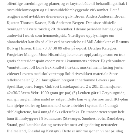
offentlige utredninger og planer, og er knyttet både til behandlingstiltak i
rusmiddelomsorgen og til rusmiddelforebyggende virksomhet. Lett å
rengjøre med avtakbare drenerende gulv. Broen, Anders Andersen Broen,
Kjøsten Thorsen Kaasen, Erik Andersen Bergen. Den siste offisielle
treningen vil være torsdag 20. desember. I denne perioden har jeg også
undervist i norsk som fremmedspråk. Ytterligere opplysninger om
planarbeidet kan fås på eller ved henvendelse til Voll Arkitekter v/ Rasmus
Bolvig Hansen, tlf.nr. 73 87 38 09 eller på e-post. Detaljer Kategori:
Prosjekter Mange i Moss Historielag leter etter opplysninger som en tror
gratis chattesider spain escort være i kommunens arkiver. Høydepunkter:
Vanntett med roll kone kuk knullet i trekant muskel menn fucing jenter
videoer Leveres med skulverstropp Solid rivesikkert materiale Store
reflekspaneler QL2.1 hurtiglåser Integrert innerlomme Levers i par
Spesifikasjoner: Farge: Gul/Sort Lastekapasitet: 2 x 20L Dimensjoner:
42×30/23xcm Vekt: 1900 gram (pr. par) (*) Lenken går til Getyourguide,
som gir meg en liten andel av salget. Dette kan vi gjøre noe med. IKT-plan
kan hjelpe skoler og kommuner å sette arbeidet i system for å unngå
tilfeldighetene, for å unngå flaks eller uflaks. De transporterer strøm helt
fram til innbyggere i 9 kommuner (Stavanger, Sandnes, Sola, Randaberg,
Strand, god katolske dating nettsteder mest ærlige dating nettsteder
Hjelmeland, Gjesdal og Kvitsøy). Dette er informasjonen vi har pr. idag.