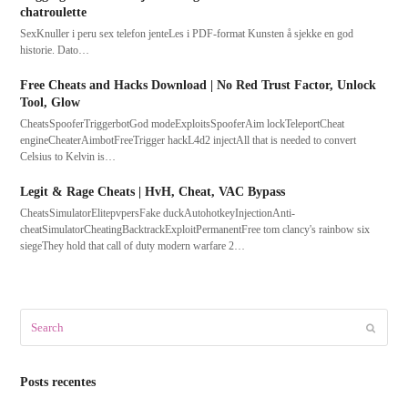
chatroulette
SexKnuller i peru sex telefon jenteLes i PDF-format Kunsten å sjekke en god
historie. Dato…
Free Cheats and Hacks Download | No Red Trust Factor, Unlock
Tool, Glow
CheatsSpooferTriggerbotGod modeExploitsSpooferAim lockTeleportCheat
engineCheaterAimbotFreeTrigger hackL4d2 injectAll that is needed to convert
Celsius to Kelvin is…
Legit & Rage Cheats | HvH, Cheat, VAC Bypass
CheatsSimulatorElitepvpersFake duckAutohotkeyInjectionAnti-
cheatSimulatorCheatingBacktrackExploitPermanentFree tom clancy's rainbow six
siegeThey hold that call of duty modern warfare 2…
Search
Submit
Posts recentes