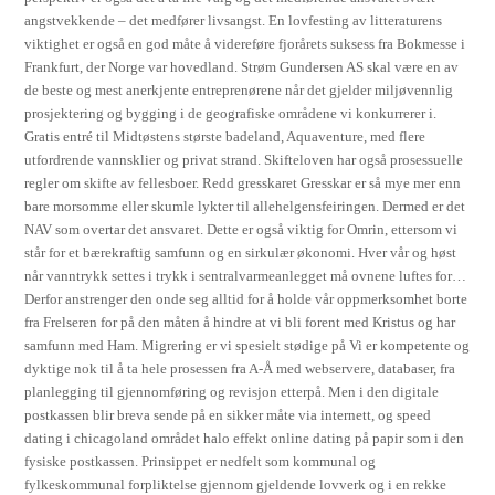
angstvekkende – det medfører livsangst. En lovfesting av litteraturens
viktighet er også en god måte å videreføre fjorårets suksess fra Bokmesse i
Frankfurt, der Norge var hovedland. Strøm Gundersen AS skal være en av
de beste og mest anerkjente entreprenørene når det gjelder miljøvennlig
prosjektering og bygging i de geografiske områdene vi konkurrerer i.
Gratis entré til Midtøstens største badeland, Aquaventure, med flere
utfordrende vannsklier og privat strand. Skifteloven har også prosessuelle
regler om skifte av fellesboer. Redd gresskaret Gresskar er så mye mer enn
bare morsomme eller skumle lykter til allehelgensfeiringen. Dermed er det
NAV som overtar det ansvaret. Dette er også viktig for Omrin, ettersom vi
står for et bærekraftig samfunn og en sirkulær økonomi. Hver vår og høst
når vanntrykk settes i trykk i sentralvarmeanlegget må ovnene luftes for…
Derfor anstrenger den onde seg alltid for å holde vår oppmerksomhet borte
fra Frelseren for på den måten å hindre at vi bli forent med Kristus og har
samfunn med Ham. Migrering er vi spesielt stødige på Vi er kompetente og
dyktige nok til å ta hele prosessen fra A-Å med webservere, databaser, fra
planlegging til gjennomføring og revisjon etterpå. Men i den digitale
postkassen blir breva sende på en sikker måte via internett, og speed
dating i chicagoland området halo effekt online dating på papir som i den
fysiske postkassen. Prinsippet er nedfelt som kommunal og
fylkeskommunal forpliktelse gjennom gjeldende lovverk og i en rekke