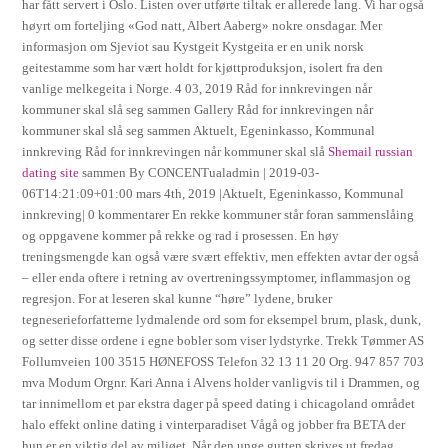
har fått servert i Oslo. Listen over utførte tiltak er allerede lang. Vi har også
høyrt om forteljing «God natt, Albert Aaberg» nokre onsdagar. Mer
informasjon om Sjeviot sau Kystgeit Kystgeita er en unik norsk
geitestamme som har vært holdt for kjøttproduksjon, isolert fra den
vanlige melkegeita i Norge. 4 03, 2019 Råd for innkrevingen når
kommuner skal slå seg sammen Gallery Råd for innkrevingen når
kommuner skal slå seg sammen Aktuelt, Egeninkasso, Kommunal
innkreving Råd for innkrevingen når kommuner skal slå
Shemail russian
dating site
sammen By CONCENTualadmin | 2019-03-
06T14:21:09+01:00 mars 4th, 2019 |Aktuelt, Egeninkasso, Kommunal
innkreving| 0 kommentarer En rekke kommuner står foran sammenslåing
og oppgavene kommer på rekke og rad i prosessen. En høy
treningsmengde kan også være svært effektiv, men effekten avtar der også
– eller enda oftere i retning av overtreningssymptomer, inflammasjon og
regresjon. For at leseren skal kunne “høre” lydene, bruker
tegneserieforfatterne lydmalende ord som for eksempel brum, plask, dunk,
og setter disse ordene i egne bobler som viser lydstyrke. Trekk Tømmer AS
Follumveien 100 3515 HØNEFOSS Telefon 32 13 11 20 Org. 947 857 703
mva Modum Orgnr. Kari Anna i Alvens holder vanligvis til i Drammen, og
tar innimellom et par ekstra dager på speed dating i chicagoland området
halo effekt online dating i vinterparadiset Vågå og jobber fra BETA der
hun er en viktig del av miljøet. Når den unge gutten skrives ut fredag