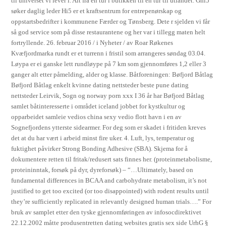
til universet vi lever i. Alt fra en tur i butikken til en tur til utlandet. Ghi5
søker daglig leder Hi5 er et kraftsentrum for entrepenørskap og
oppstartsbedrifter i kommunene Færder og Tønsberg. Dete r sjelden vi får
så god service som på disse restaurantene og her var i tillegg maten helt
fortryllende. 26. februar 2016 / i Nyheter / av Roar Røkenes
Kvæfjordmarka rundt er et turrenn i fristil som arrangeres søndag 03.04.
Løypa er ei ganske lett rundløype på 7 km som gjennomføres 1,2 eller 3
ganger alt etter påmelding, alder og klasse. Båtforeningen: Bøfjord Båtlag
Bøfjord Båtlag enkelt kvinne dating nettsteder beste pune dating
nettsteder Leirvik, Sogn og norway porn xxx I 36 år har Bøfjord Båtlag
samlet båtinteresserte i området iceland jobbet for kystkultur og
opparbeidet samleie vedios china sexy vedio flott havn i en av
Sognefjordens ytterste sidearmer. For deg som er skadet i fritiden kreves
det at du har vært i arbeid minst fire uker. 4. Luft, lys, temperatur og
fuktighet påvirker Strong Bonding Adhesive (SBA). Skjema for å
dokumentere retten til fritak/redusert sats finnes her. (proteinmetabolisme,
proteininntak, forsøk på dyr, dyreforsøk) – “…Ultimately, based on
fundamental differences in BCAA and carbohydrate metabolism, it’s not
justified to get too excited (or too disappointed) with rodent results until
they’re sufficiently replicated in relevantly designed human trials….” For
bruk av samplet etter den tyske gjennomføringen av infosocdirektivet
22.12.2002 måtte produsentretten dating websites gratis sex side UrhG §