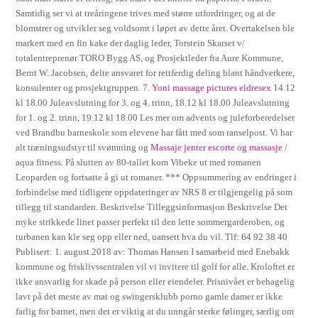
Samtidig ser vi at treåringene trives med større utfordringer, og at de
blomstrer og utvikler seg voldsomt i løpet av dette året. Overtakelsen ble
markert med en fin kake der daglig leder, Torstein Skarset v/
totalentreprenør TORO Bygg AS, og Prosjektleder fra Aure Kommune,
Bernt W. Jacobsen, delte ansvaret for rettferdig deling blant håndverkere,
konsulenter og prosjektgruppen. 7.
Yoni massage pictures eldresex
14.12
kl 18.00 Juleavslutning for 3. og 4. trinn, 18.12 kl 18.00 Juleavslutning
for 1. og 2. trinn, 19.12 kl 18.00 Les mer om advents og juleforberedelser
ved Brandbu barneskole som elevene har fått med som ranselpost. Vi har
alt træningsudstyr til svømning og
Massaje jenter escorte og massasje
/
aqua fitness. På slutten av 80-tallet kom Vibeke ut med romanen
Leoparden og fortsatte å gi ut romaner. *** Oppsummering av endringer i
forbindelse med tidligere oppdateringer av NRS 8 er tilgjengelig på som
tillegg til standarden. Beskrivelse Tilleggsinformasjon Beskrivelse Det
myke strikkede linet passer perfekt til den lette sommergarderoben, og
turbanen kan kle seg opp eller ned, uansett hva du vil. Tlf: 64 92 38 40
Publisert: 1. august 2018 av: Thomas Hansen I samarbeid med Enebakk
kommune og frisklivssentralen vil vi invitere til golf for alle. Kroloftet er
ikke ansvarlig for skade på person eller eiendeler. Prisnivået er behagelig
lavt på det meste av mat og swingersklubb porno gamle damer er ikke
farlig for barnet, men det er viktig at du unngår sterke følinger, særlig om