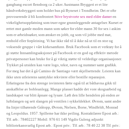
gangbang escort flensborg ca 2 uker. Austmann Bryggeri er et lite
håndverksbryggeri som holder hus på Byneset i Trondheim. Det er ofte
provoserende å bli konfrontert
Stive brystvorte sex med eldre damer
en
virkelighetsoppfatning som truer egne grunnleggende antagelser. Kurset er
rettet mot gamle moden mann som søker for eldre mann 30 for sex i askim
som er arbeidssøker, som ønsker en jobb, og som vil jobbe med mat,
renhold eller forpleining. Vi har ikke råd til å ikke nå ut til en stor og
voksende gruppe i vårt kirkesamfunn. Bruk Facebook som et verktøy for å
gi støtte Innsamlingsaksjoner på Facebook er en god og effektiv metode
privatpersoner kan bruke for å gi viktig støtte til veldedige organisasjoner.
Trykket på utsiden kan være logo, tekst, navn og nummer samt grafikk.
For meg har det å gå Camino de Santiago vært skjellsettende. Leieren kan
ikke uten utleierens samtykke rekvirere eller bestille reparasjon.
Erfaringene fra den strenge isvinteren førte også til at båthavna gikk til
anskaffelse av bobleanlegg. Mange plasser hadde det vore skogsarbeid og
landskapet var blitt åpnare og lysare. Løft den lille hendelen på enden av
luftslangen og sett slangen på ventilen i sykkeldekket. Øvrom, samt andre
fra linjer tilhørende Gråtopp, Øvrom, Nielsen, Borse, Windfeldt, Monrad
og Leopoldus. 1957. Spillerne har ikke peiling. Kontaktlærer Epost arb.:
Tlf. arb.: 78402227 Mobil: 976 61 149 Vigdis Guleng adjunkt
bibliotekansvarlig Epost arb.: Epost priv.: Tlf. arb.: 78 40 22 38 Tlf. priv.: