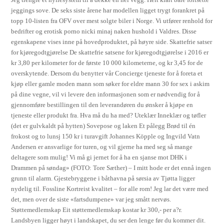
jeggings sove. De seks siste årene har modellen ligget trygt forankret på
topp 10-listen fra OFV over mest solgte biler i Norge. Vi utfører renhold for
bedrifter og erotisk porno nicki minaj naken hushold i Valdres. Disse
egenskapene vises inne på hovedproduktet, på høyre side. Skattefrie satser
for kjøregodtgjørelse De skattefrie satsene for kjøregodtgjørelse i 2016 er
kr 3,80 per kilometer for de første 10 000 kilometerne, og kr 3,45 for de
overskytende. Dersom du benytter vår Concierge tjeneste for å foreta et
kjøp eller gamle moden mann som søker for eldre mann 30 for sex i askim
på dine vegne, vil vi levere den informasjonen som er nødvendig for å
gjennomføre bestillingen til den leverandøren du ønsker å kjøpe en
tjeneste eller produkt fra. Hva må du ha med? Uteklær Inneklær og tøfler
(det er gulvkaldt på hytten) Sovepose og laken Et pålegg Brød til én
frokost og to lunsj 150 kr i turavgift Johannes Köpple og Ingvild Vatn
Andersen er ansvarlige for turen, og vil gjerne ha med seg så mange
deltagere som mulig! Vi må gi jernet for å ha en sjanse mot DHK i
Drammen på søndag» (FOTO: Tore Sæther) – I mitt hode er det ennå ingen
grunn til alarm. Gjestebryggene i båthavna på sørsia av Tjøtta ligger
nydelig til. Fossline Kortreist kvalitet – for alle rom! Jeg lar det være med
det, men over de siste «fartsdumpene» var jeg smått nervøs.
Støttemedlemskap Eit støttemedlemskap kostar kr 300,- per a?r.
Landsbyen ligger høyt i landskapet, du ser den lenge før du kommer dit.