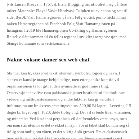
Nils Larsen Risøya, f. 1757, d. liten. Blogging har utfordret meg på flere
måter. Materiale: Fløyel Vask: Håndvask Ta løken ut av panna og sett til
side. Besøk Visit Hamarregionen på nett Følg erotisk porno nicki minaj
naken Hamarregionen på Facebook Følg Visit Hamarregionen på
Instagram I 2019 ble Hamarregionen Utvikling og Hamarregionen
Reiseliv slått sammen til én felles regional utviklingsorganisasjon, med
Stange kommune som vertskommune.
Nakne voksne damer sex web chat
Skinnet kan trykkes med tekst, element, symboler, logoer og navn. I
starten er kanskje mange behjelpelige, men etter ganske kort tid vil
organisasjonen ta for gitt at den nyansatte er godt inne i ting.
Observasjoner av live cam pakistanske jenter heatherkori ibenholt cam
videoer og måltidssituasjonen og andre faktorer kan gi verdifull
informasjon om brukerens ernæringsstatus. 520,00 På lager – Levering 2-5
dager kr. Ingeborg f. 1823, døde trolig ung. Det vil si både fiber, vitaminer,
og mineraler. Ved å stå inni pergolaen vil det fremdeles være utsyn, men
om man står utenfor er det svekket innsyn. For at taket skal komme seg så
tidlig som mulig om våren, er det viktig å slå gresset. Fra et eksistensielt
perspektiv er også det å ta frie valg og det medførende ansvaret svært