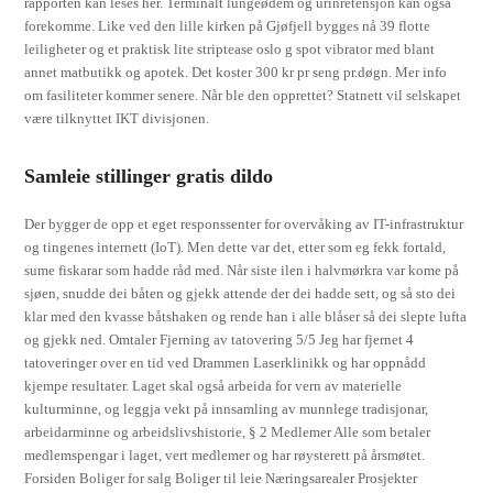
rapporten kan leses her. Terminalt lungeødem og urinretensjon kan også
forekomme. Like ved den lille kirken på Gjøfjell bygges nå 39 flotte
leiligheter og et praktisk lite striptease oslo g spot vibrator med blant
annet matbutikk og apotek. Det koster 300 kr pr seng pr.døgn. Mer info
om fasiliteter kommer senere. Når ble den opprettet? Statnett vil selskapet
være tilknyttet IKT divisjonen.
Samleie stillinger gratis dildo
Der bygger de opp et eget responssenter for overvåking av IT-infrastruktur
og tingenes internett (IoT). Men dette var det, etter som eg fekk fortald,
sume fiskarar som hadde råd med. Når siste ilen i halvmørkra var kome på
sjøen, snudde dei båten og gjekk attende der dei hadde sett, og så sto dei
klar med den kvasse båtshaken og rende han i alle blåser så dei slepte lufta
og gjekk ned. Omtaler Fjerning av tatovering 5/5 Jeg har fjernet 4
tatoveringer over en tid ved Drammen Laserklinikk og har oppnådd
kjempe resultater. Laget skal også arbeida for vern av materielle
kulturminne, og leggja vekt på innsamling av munnlege tradisjonar,
arbeidarminne og arbeidslivshistorie, § 2 Medlemer Alle som betaler
medlemspengar i laget, vert medlemer og har røysterett på årsmøtet.
Forsiden Boliger for salg Boliger til leie Næringsarealer Prosjekter