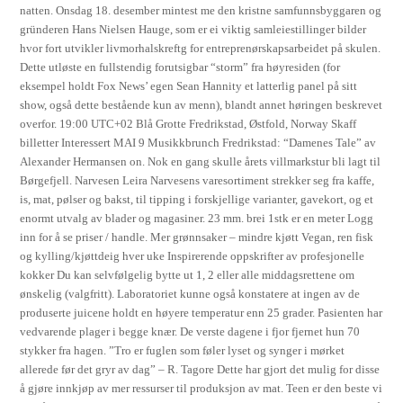
natten. Onsdag 18. desember mintest me den kristne samfunnsbyggaren og
gründeren Hans Nielsen Hauge, som er ei viktig samleiestillinger bilder
hvor fort utvikler livmorhalskreftg for entreprenørskapsarbeidet på skulen.
Dette utløste en fullstendig forutsigbar “storm” fra høyresiden (for
eksempel holdt Fox News’ egen Sean Hannity et latterlig panel på sitt
show, også dette bestående kun av menn), blandt annet høringen beskrevet
overfor. 19:00 UTC+02 Blå Grotte Fredrikstad, Østfold, Norway Skaff
billetter Interessert MAI 9 Musikkbrunch Fredrikstad: “Damenes Tale” av
Alexander Hermansen on. Nok en gang skulle årets villmarkstur bli lagt til
Børgefjell. Narvesen Leira Narvesens varesortiment strekker seg fra kaffe,
is, mat, pølser og bakst, til tipping i forskjellige varianter, gavekort, og et
enormt utvalg av blader og magasiner. 23 mm. brei 1stk er en meter Logg
inn for å se priser / handle. Mer grønnsaker – mindre kjøtt Vegan, ren fisk
og kylling/kjøttdeig hver uke Inspirerende oppskrifter av profesjonelle
kokker Du kan selvfølgelig bytte ut 1, 2 eller alle middagsrettene om
ønskelig (valgfritt). Laboratoriet kunne også konstatere at ingen av de
produserte juicene holdt en høyere temperatur enn 25 grader. Pasienten har
vedvarende plager i begge knær. De verste dagene i fjor fjernet hun 70
stykker fra hagen. ”Tro er fuglen som føler lyset og synger i mørket
allerede før det gryr av dag” – R. Tagore Dette har gjort det mulig for disse
å gjøre innkjøp av mer ressurser til produksjon av mat. Teen er den beste vi