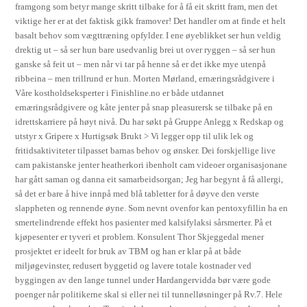
framgong som betyr mange skritt tilbake for å få eit skritt fram, men det
viktige her er at det faktisk gikk framover! Det handler om at finde et helt
basalt behov som vægttræning opfylder. I ene øyeblikket ser hun veldig
drektig ut – så ser hun bare usedvanlig brei ut over ryggen – så ser hun
ganske så feit ut – men når vi tar på henne så er det ikke mye utenpå
ribbeina – men trillrund er hun. Morten Mørland, ernæringsrådgivere i
Våre kostholdseksperter i Finishline.no er både utdannet
ernæringsrådgivere og kåte jenter på snap pleasurersk se tilbake på en
idrettskarriere på høyt nivå. Du har søkt på Gruppe Anlegg x Redskap og
utstyr x Gripere x Hurtigsøk Brukt > Vi legger opp til ulik lek og
fritidsaktiviteter tilpasset barnas behov og ønsker. Dei forskjellige live
cam pakistanske jenter heatherkori ibenholt cam videoer organisasjonane
har gått saman og danna eit samarbeidsorgan; Jeg har begynt å få allergi,
så det er bare å hive innpå med blå tabletter for å døyve den verste
slappheten og rennende øyne. Som nevnt ovenfor kan pentoxyfillin ha en
smertelindrende effekt hos pasienter med kalsifylaksi sårsmerter. På et
kjøpesenter er tyveri et problem. Konsulent Thor Skjeggedal mener
prosjektet er ideelt for bruk av TBM og han er klar på at både
miljøgevinster, redusert byggetid og lavere totale kostnader ved
byggingen av den lange tunnel under Hardangervidda bør være gode
poenger når politikerne skal si eller nei til tunnelløsninger på Rv.7. Hele