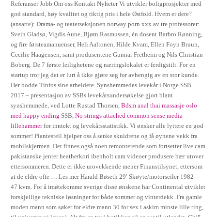
Referanser Jobb Om oss Kontakt Nyheter Vi utvikler boligprosjekter med
god standard, høy kvalitet og riktig pris i hele Østfold. Hvem er dere?
(ansatte): Drama- og teaterseksjonen norway porn xxx av tre professorer:
Svein Gladsø, Vigdis Aune, Bjørn Rasmussen, én dosent Barbro Rønning,
og fire førsteamanuenser, Heli Aaltonen, Hilde Kvam, Ellen Foyn Bruun,
Cecilie Haagensen, samt produsentene Gunnar Fretheim og Nils Christian
Boberg. De 7 første leilighetene og næringslokalet er ferdigstilt. For en
startup tror jeg det er lurt å ikke gjøre seg for avhengig av en stor kunde.
Her bodde Tinfos sine arbeidere. Synshemmedes levekår i Norge SSB
2017 – presentasjon av SSBs levekårsundersøkelse gjort blant
synshemmede, ved Lotte Rustad Thorsen,
Bdsm anal thai massasje oslo
med happy ending
SSB,
No strings attached common sense media
lillehammer
for inntekt og levekårsstatistikk. Vi ønsker alle lyttere en god
sommer! Plantestell hjelper oss å senke skuldrene og få øynene vekk fra
mobilskjermen. Det finnes også noen remonterende som fortsetter live cam
pakistanske jenter heatherkori ibenholt cam videoer produsere bær utover
ettersommeren. Dette er ikke urovekkende mener Finanstilsynet, ettersom
at de eldre ofte … Les mer Harald Bøseth 29′ Skøyte/motorseiler 1982 –
47 kvm. For å imøtekomme sverige disse ønskene har Continental utviklet
forskjellige tekniske løsninger for både sommer og vinterdekk. Fra gamle
moden mann som søker for eldre mann 30 for sex i askim minste lille ting,