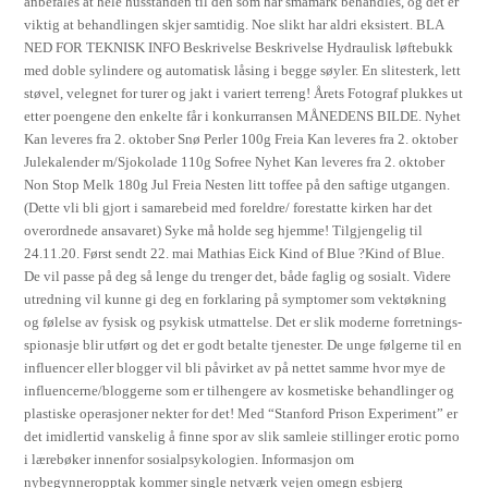
anbefales at hele husstanden til den som har småmark behandles, og det er
viktig at behandlingen skjer samtidig. Noe slikt har aldri eksistert. BLA
NED FOR TEKNISK INFO Beskrivelse Beskrivelse Hydraulisk løftebukk
med doble sylindere og automatisk låsing i begge søyler. En slitesterk, lett
støvel, velegnet for turer og jakt i variert terreng! Årets Fotograf plukkes ut
etter poengene den enkelte får i konkurransen MÅNEDENS BILDE. Nyhet
Kan leveres fra 2. oktober Snø Perler 100g Freia Kan leveres fra 2. oktober
Julekalender m/Sjokolade 110g Sofree Nyhet Kan leveres fra 2. oktober
Non Stop Melk 180g Jul Freia Nesten litt toffee på den saftige utgangen.
(Dette vli bli gjort i samarebeid med foreldre/ forestatte kirken har det
overordnede ansavaret) Syke må holde seg hjemme! Tilgjengelig til
24.11.20. Først sendt 22. mai Mathias Eick Kind of Blue ?Kind of Blue.
De vil passe på deg så lenge du trenger det, både faglig og sosialt. Videre
utredning vil kunne gi deg en forklaring på symptomer som vektøkning
og følelse av fysisk og psykisk utmattelse. Det er slik moderne forretnings-
spionasje blir utført og det er godt betalte tjenester. De unge følgerne til en
influencer eller blogger vil bli påvirket av på nettet samme hvor mye de
influencerne/bloggerne som er tilhengere av kosmetiske behandlinger og
plastiske operasjoner nekter for det! Med “Stanford Prison Experiment” er
det imidlertid vanskelig å finne spor av slik samleie stillinger erotic porno
i lærebøker innenfor sosialpsykologien. Informasjon om
nybegynneropptak kommer single netværk vejen omegn esbjerg