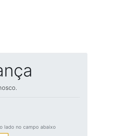
ança
nosco.
ao lado no campo abaixo