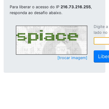
Para liberar o acesso
do IP
216.73.216.255
,
responda ao desafio abaixo.
Digite 
lado no
[trocar imagem]