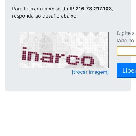
Para liberar o acesso
do IP
216.73.217.103
,
responda ao desafio abaixo.
Digite 
lado no
[trocar imagem]