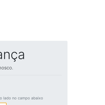
ança
nosco.
ao lado no campo abaixo