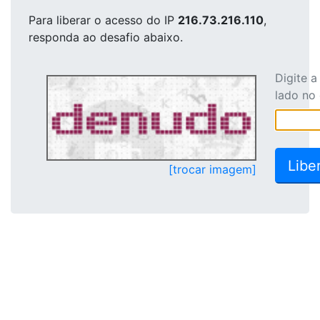
Para liberar o acesso
do IP
216.73.216.110
,
responda ao desafio abaixo.
Digite 
lado no
[trocar imagem]